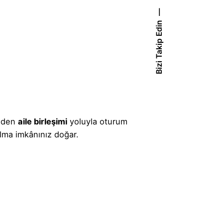
Bizi Takip Edin
izden
aile birleşimi
yoluyla oturum
olma imkânınız doğar.