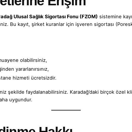
etlerine Erişim
adağ Ulusal Sağlık Sigortası Fonu (FZOM)
sistemine kayı
niz. Bu kayıt, şirket kuranlar için işveren sigortası (Pores
uayene olabilirsiniz,
ğinden yararlanırsınız,
tane hizmeti ücretsizdir.
niz şekilde faydalanabilirsiniz. Karadağ’daki birçok özel k
daha uygundur.
dinme Hakkı