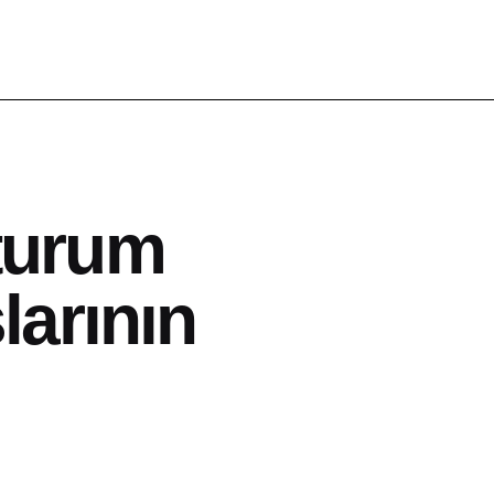
turum
larının