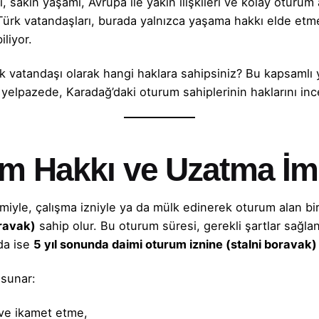
 sakin yaşamı, Avrupa ile yakın ilişkileri ve
kolay oturum
Türk vatandaşları, burada yalnızca yaşama hakkı elde etm
liyor.
k vatandaşı olarak hangi haklara sahipsiniz? Bu kapsamlı
 yelpazede, Karadağ’daki oturum sahiplerinin haklarını inc
um Hakkı ve Uzatma İm
şimiyle, çalışma izniyle ya da
mülk edinerek
oturum alan
bir
oravak)
sahip olur. Bu oturum süresi, gerekli şartlar sağland
da ise
5 yıl sonunda daimi oturum iznine (stalni boravak)
 sunar:
 ve ikamet etme,