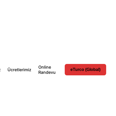
Online
z
Ücretlerimiz
eTurco (Global)
Randevu