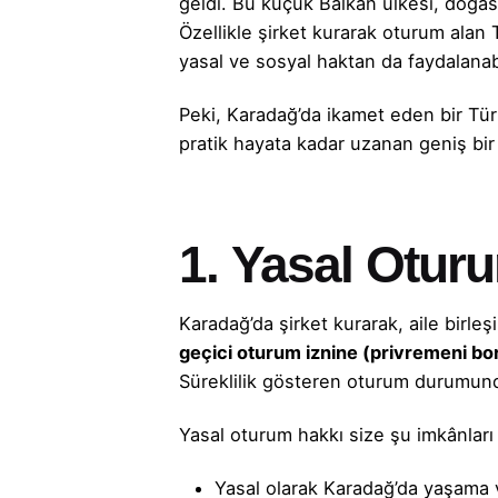
geldi. Bu küçük Balkan ülkesi, doğası,
Özellikle
şirket kurarak
oturum
alan 
yasal ve sosyal haktan da faydalanabi
Peki, Karadağ’da ikamet eden bir Tür
pratik hayata kadar uzanan geniş bir
1.
Yasal Otur
Karadağ’da şirket kurarak
, aile birle
geçici oturum iznine (privremeni b
Süreklilik gösteren oturum durumun
Yasal oturum hakkı size şu imkânları
Yasal olarak Karadağ’da yaşama