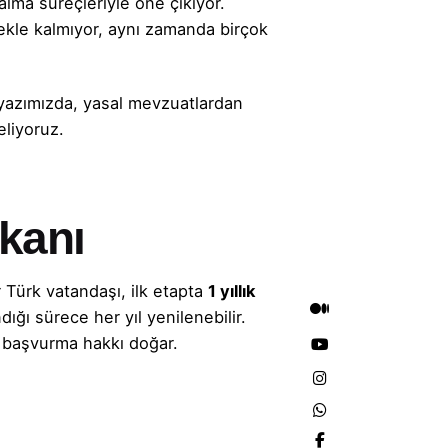
 alma
süreçleriyle öne çıkıyor.
ekle kalmıyor, aynı zamanda birçok
 yazımızda, yasal mevzuatlardan
eliyoruz.
kanı
 Türk vatandaşı, ilk etapta
1 yıllık
ığı sürece her yıl yenilenebilir.
başvurma hakkı doğar.