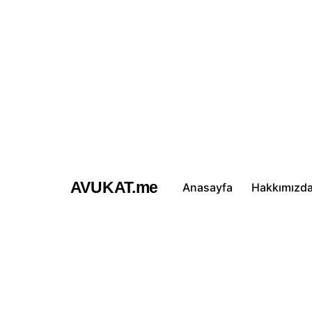
İçeriğe
atla
AVUKAT.me
Anasayfa
Hakkımızd