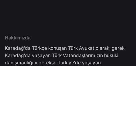
Hakkımızda
Karadağ'da Türkçe konuşan Türk Avukat olarak; gerek
Karadağ'da yaşayan Türk Vatandaşlarımızın hukuki
danışmanlığını gerekse Türkiye'de yaşayan
vatandaşlarımıza Karadağ'daki işlemleri için danışmanlık
vermekteyiz.Tüm süreçler Karadağ Ticaret Sicilinden
almış olduğumuz yasal izinler çerçevesinde
gerçekleşmektedir.
Karadağ Adresimiz
Veselina Đuranovića Br.5,
Podgorica, Montenegro