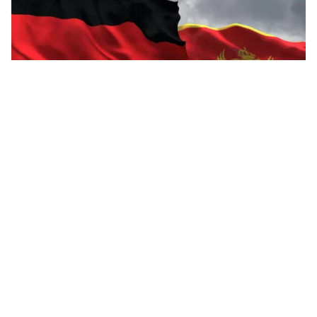
Almanya’da Yaşayan Türkler İçin
Karadağ’da Oturum Almak Mantıklı mı?
Almanya’da yaşayan Türk vatandaşları için