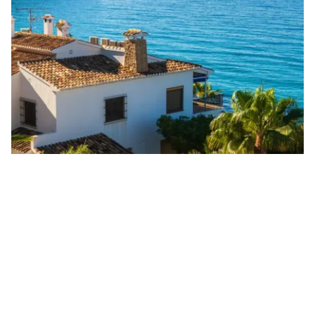
Karadağ’da Ev veya Arazi Satın Alan
Türkler İçin Hukuki Güvence Yöntemleri
Karadağ’da ev veya arazi satın alırken hukuki
güvence yöntemlerini öğrenin, tapu işlemleri ve
sözleşme süreçlerini doğru yönetin.